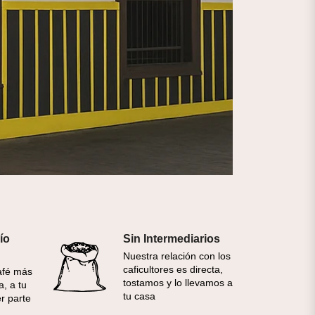
ío
Sin Intermediarios
Nuestra relación con los
caficultores es directa,
afé más
tostamos y lo llevamos a
a, a tu
tu casa
er parte