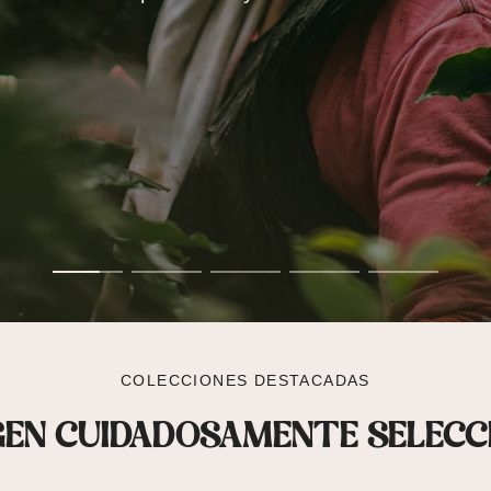
L BARISTA
e café de especialidad y transformamos vidas a 
a en busca de los productores de café más sele
a en busca de los productores de café más sele
a en busca de los productores de café más sele
a en busca de los productores de café más sele
la taza final que disfrutaras en cada momento.
la taza final que disfrutaras en cada momento.
la taza final que disfrutaras en cada momento.
la taza final que disfrutaras en cada momento.
COLECCIONES DESTACADAS
GEN CUIDADOSAMENTE SELEC